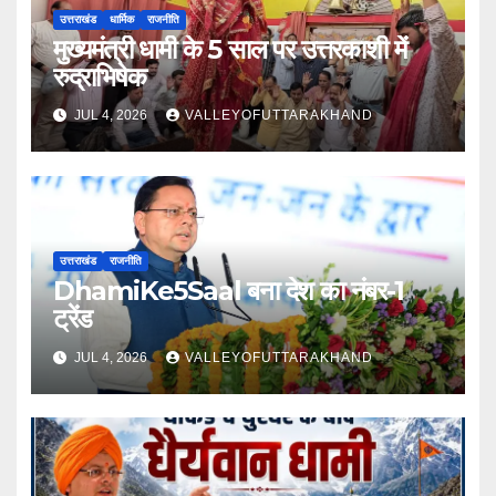
उत्तराखंड
धार्मिक
राजनीति
मुख्यमंत्री धामी के 5 साल पर उत्तरकाशी में
रुद्राभिषेक
JUL 4, 2026
VALLEYOFUTTARAKHAND
उत्तराखंड
राजनीति
DhamiKe5Saal बना देश का नंबर-1
ट्रेंड
JUL 4, 2026
VALLEYOFUTTARAKHAND