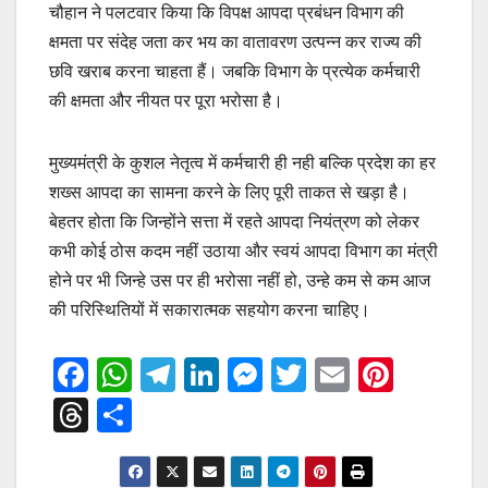
चौहान ने पलटवार किया कि विपक्ष आपदा प्रबंधन विभाग की
क्षमता पर संदेह जता कर भय का वातावरण उत्पन्न कर राज्य की
छवि खराब करना चाहता हैं। जबकि विभाग के प्रत्येक कर्मचारी
की क्षमता और नीयत पर पूरा भरोसा है।
मुख्यमंत्री के कुशल नेतृत्व में कर्मचारी ही नही बल्कि प्रदेश का हर
शख्स आपदा का सामना करने के लिए पूरी ताकत से खड़ा है।
बेहतर होता कि जिन्होंने सत्ता में रहते आपदा नियंत्रण को लेकर
कभी कोई ठोस कदम नहीं उठाया और स्वयं आपदा विभाग का मंत्री
होने पर भी जिन्हे उस पर ही भरोसा नहीं हो, उन्हे कम से कम आज
की परिस्थितियों में सकारात्मक सहयोग करना चाहिए।
F
W
T
Li
M
T
E
Pi
a
h
el
n
e
wi
m
nt
T
S
c
at
e
k
ss
tt
ail
er
hr
h
e
s
gr
e
e
er
e
e
ar