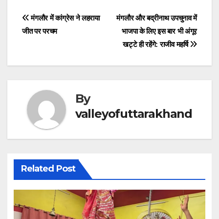
b
A
a
dI
n
st
a
e
Post
मंगलौर में कांग्रेस ने लहराया
मंगलौर और बद्रीनाथ उपचुनाव में
o
p
m
n
g
d
जीत पर परचम
भाजपा के लिए इस बार भी अंगूर
navigation
o
p
er
s
खट्टे ही रहेंगे: राजीव महर्षि
k
By
valleyofuttarakhand
Related Post