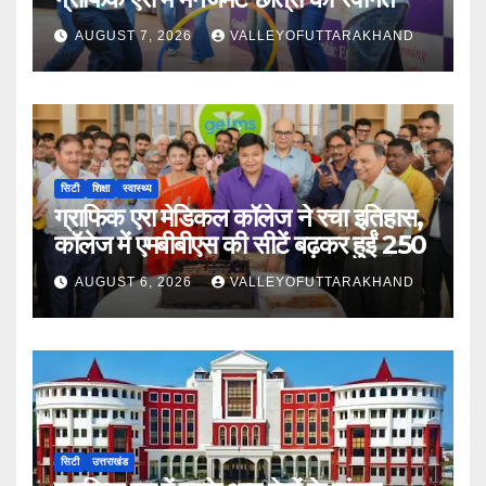
AUGUST 7, 2026
VALLEYOFUTTARAKHAND
सिटी
शिक्षा
स्वास्थ्य
ग्राफिक एरा मेडिकल कॉलेज ने रचा इतिहास,
कॉलेज में एमबीबीएस की सीटें बढ़कर हुईं 250
AUGUST 6, 2026
VALLEYOFUTTARAKHAND
सिटी
उत्तराखंड