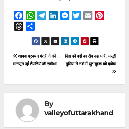
F
W
T
Li
M
T
E
Pi
a
h
el
n
e
wi
m
nt
T
S
c
at
e
k
ss
tt
ail
er
hr
h
e
s
gr
e
e
er
e
e
ar
b
A
a
dI
n
st
a
e
Post
आपदा प्रबंधन मंत्री ने की
पिता की वर्दी का रौब पड़ा भारी, मसूरी
o
p
m
n
g
d
मानसून पूर्व तैयारियों की समीक्षा
पुलिस ने नशे में धुत युवक को दबोचा
navigation
o
p
er
s
k
By
valleyofuttarakhand