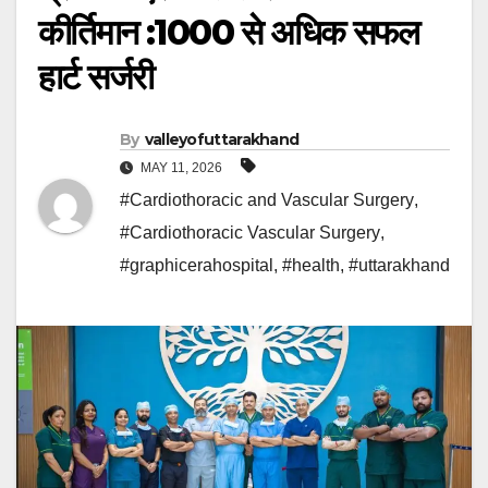
कीर्तिमान :1000 से अधिक सफल
हार्ट सर्जरी
By
valleyofuttarakhand
MAY 11, 2026
#Cardiothoracic and Vascular Surgery
,
#Cardiothoracic Vascular Surgery
,
#graphicerahospital
,
#health
,
#uttarakhand