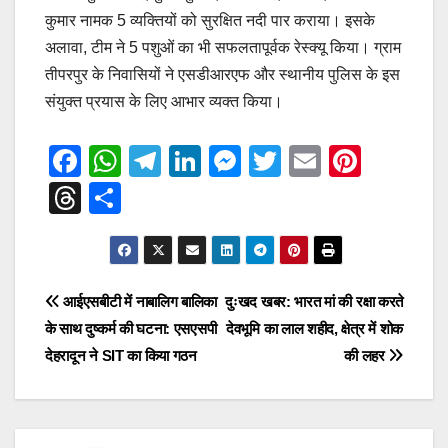
कुमार नामक 5 व्यक्तियों को सुरक्षित नदी पार कराया। इसके
अलावा, टीम ने 5 पशुओं का भी सफलतापूर्वक रेस्क्यू किया। ग्राम
तीपरपुर के निवासियों ने एसडीआरएफ और स्थानीय पुलिस के इस
संयुक्त प्रयास के लिए आभार व्यक्त किया।
F
W
T
Li
M
T
E
Pi
a
h
el
n
e
wi
m
nt
T
S
c
at
e
k
ss
tt
ail
er
hr
h
e
s
gr
e
e
er
e
e
ar
b
A
a
dI
n
st
a
e
Post
आईएसबीटी में नाबालिग बालिका
दुःखद खबर: भारत मां की रक्षा करते
o
p
m
n
g
d
के साथ दुष्कर्म की घटना: एसएसपी
देवभूमि का लाल शहीद, क्षेत्र में शोक
navigation
o
p
er
s
देहरादून ने SIT का किया गठन
की लहर
k