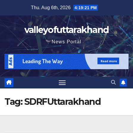
Skip
Thu. Aug 6th, 2026
4:19:23 PM
to
content
valleyofuttarakhand
News Portal
Tag:
SDRFUttarakhand