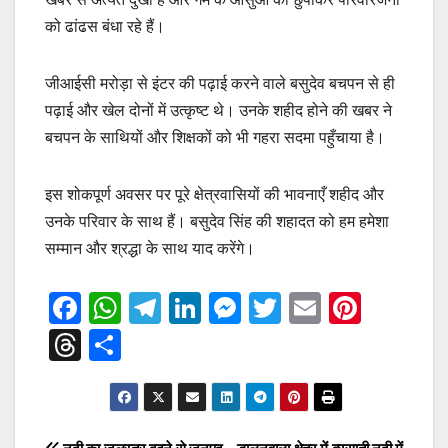
को ढांढस बंधा रहे हैं।
जीआईसी मरोड़ा से इंटर की पढ़ाई करने वाले बसुदेव बचपन से ही
पढ़ाई और खेल दोनों में उत्कृष्ट थे। उनके शहीद होने की खबर ने
बचपन के साथियों और शिक्षकों को भी गहरा सदमा पहुँचाया है।
इस शोकपूर्ण अवसर पर पूरे क्षेत्रवासियों की भावनाएँ शहीद और
उनके परिवार के साथ हैं। बसुदेव सिंह की शहादत को हम हमेशा
सम्मान और श्रद्धा के साथ याद करेंगे।
F
W
T
Li
M
T
E
Pi
a
h
el
n
e
wi
m
nt
T
S
c
at
e
k
ss
tt
ail
er
hr
h
e
s
gr
e
e
er
e
e
ar
b
A
a
dI
n
st
a
e