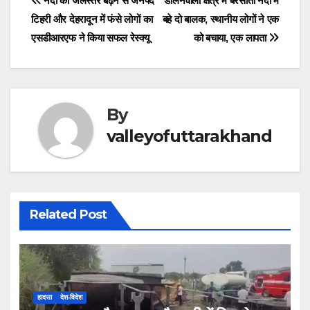
Post
नदी का जलस्तर बढ़ने से जनपद
डालनवाला क्षेत्र में बरसाती नदी में
o
p
m
n
g
d
टिहरी और देहरादून में फंसे लोगों का
बहे दो बालक, स्थानीय लोगों ने एक
navigation
o
p
er
s
एसडीआरएफ ने किया सफल रेस्क्यू
को बचाया, एक लापता
k
By
valleyofuttarakhand
Related Post
हादसा
देश-विदेश