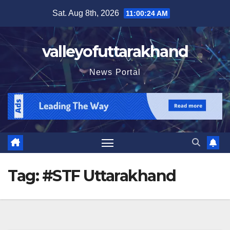
Skip
Sat. Aug 8th, 2026
11:00:25 AM
to
content
valleyofuttarakhand
News Portal
Tag:
#STF Uttarakhand