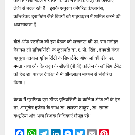
कहा कि डिजिटल परिवर्तन के दौर में विधिक क्षेत्र की अपेक्षाएँ
तेजी से बदल रही हैं। इसके अनुरूप कॉर्पोरेट कंप्लायंस,
कॉन्ट्रैक्ट ड्राफ्टिंग जैसे विषयों को पाठ्यक्रम में शामिल करने की
आवश्यकता है।
बोर्ड ऑफ स्टडीज की इस बैठक को लखनऊ की डा. राम मनोहर
नेशनल लॉ यूनिवर्सिटी के कुलपति डा. ए. पी. सिंह , हेमवती नंदन
बहुगुणा गढ़वाल यूनिवर्सिटी के डिपार्टमेंट ऑफ लॉ की डीन डा.
ममता राणा और देहरादून के डीएवी (पीजी) कॉलेज के लॉ डिपार्टमेंट
की हेड डा. पारुल दीक्षित ने भी ऑनलाइन माध्यम से संबोधित
किया।
बैठक में ग्राफिक एरा डीम्ड यूनिवर्सिटी के कॉलेज ऑफ लॉ के हेड
डा. आशुतोष हजेला के साथ डा. शैलजा ठाकुर , डा. समता
कथूरिया और अन्य शिक्षक शिक्षिकाएं मौजूद रहे।
F
W
T
Li
M
T
E
Pi