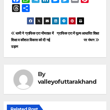
a
h
el
n
e
wi
m
nt
T
S
c
at
e
k
ss
tt
ail
er
hr
h
e
s
gr
e
e
er
e
e
ar
b
A
a
dI
n
st
a
e
Post
धामी ने ग्राफिक एरा भीमताल में
ग्राफिक एरा में मूल्य आधारित शिक्षा
o
p
m
n
g
d
शिक्षा व कौशल विकास को दी नई
पर मंथन
navigation
o
p
er
s
उड़ान
k
By
valleyofuttarakhand
Related Post