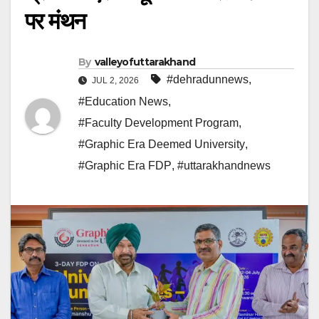
पर मंथन
By
valleyofuttarakhand
#dehradunnews
,
JUL 2, 2026
#Education News
,
#Faculty Development Program
,
#Graphic Era Deemed University
,
#Graphic Era FDP
,
#uttarakhandnews