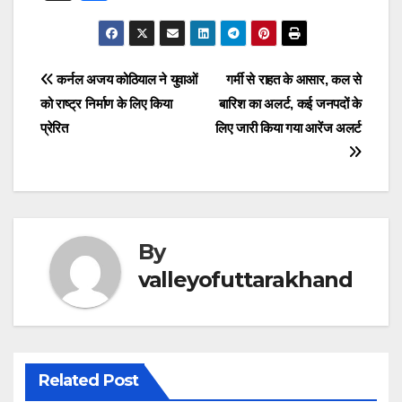
c
at
e
k
ss
tt
ail
er
hr
h
e
s
gr
e
e
er
e
e
ar
b
A
a
dI
n
st
a
e
Post
कर्नल अजय कोठियाल ने युवाओं
गर्मी से राहत के आसार, कल से
o
p
m
n
g
d
को राष्ट्र निर्माण के लिए किया
बारिश का अलर्ट, कई जनपदों के
navigation
o
p
er
s
प्रेरित
लिए जारी किया गया आरेंज अलर्ट
k
By
valleyofuttarakhand
Related Post