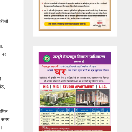
मरीजों
ा,
े पर
े
ंठ,
शामिल
बे समय
ै।