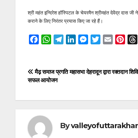
श्री महंत इन्दिरेश हॉस्पिटल के चेयरमैन श्रीमहंत देवेंद्र दास 
कराने के लिए निरंतर प्रयास किए जा रहे हैं।
F
W
T
Li
M
T
E
Pi
a
h
el
n
e
wi
m
nt
c
at
e
k
ss
tt
ail
er
e
s
gr
e
e
er
e
Post
मैढ़ समाज प्रगति महासभा देहरादून द्वारा रक्तदान शिव
b
A
a
dI
n
st
सफल आयोजन
navigation
o
p
m
n
g
o
p
er
k
By
valleyofuttarakha