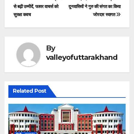
Post
o
p
m
n
g
d
से बढ़ी उम्मीदें, फायर वाचर्स को
दूनवासियों ने गुरु की संगत का किया
navigation
o
p
er
s
सुरक्षा कवच
जोरदार स्वागत
k
By
valleyofuttarakhand
Related Post