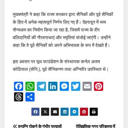
मुख्यमंत्री ने कहा कि राज्य सरकार द्वारा सैनिकों और पूर्व सैनिकों
के हित में अनेक महत्वपूर्ण निर्णय लिए गए हैं। देहरादून में भव्य
सैन्यधाम का निर्माण किया जा रहा है, जिसमें राज्य के वीर
बलिदानियों की गौरवगाथाएं और स्मृतियां संजोई जाएंगी। उन्होंने
कहा कि वे पूर्व सैनिकों को अपने अभिभावक के रूप में देखते हैं।
इस अवसर पर यूथ फाउंडेशन के संस्थापक कर्नल अजय
कोठियाल (सेनि.), पूर्व सैनिकगण तथा अग्निवीर उपस्थित थे।
F
W
T
Li
M
T
E
Pi
a
h
el
n
e
wi
m
nt
T
S
c
at
e
k
ss
tt
ail
er
hr
h
e
s
gr
e
e
er
e
e
ar
b
A
a
dI
n
st
a
e
वनाग्नि रोकने के गंभीर प्रयासों
ऐतिहासिक नगर परिक्रमा में