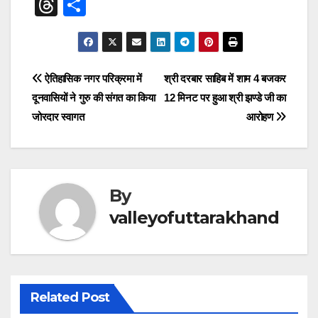
a
h
el
n
e
wi
m
nt
T
S
c
at
e
k
ss
tt
ail
er
hr
h
e
s
gr
e
e
er
e
e
ar
b
A
a
dI
n
st
a
e
Post
ऐतिहासिक नगर परिक्रमा में
श्री दरबार साहिब में शाम 4 बजकर
o
p
m
n
g
d
दूनवासियों ने गुरु की संगत का किया
12 मिनट पर हुआ श्री झण्डे जी का
navigation
o
p
er
s
जोरदार स्वागत
आरोहण
k
By
valleyofuttarakhand
Related Post