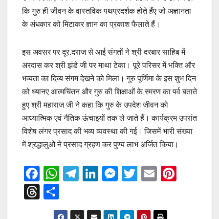
कि गुरु ही जीवन के वास्तविक पथप्रदर्शक होते हैंए जो अज्ञानता
के अंधकार को मिटाकर ज्ञान का प्रकाश फैलाते हैं।
इस अवसर पर दूर.दराज से आई संगतों ने श्री दरबार साहिब में
अरदास कर श्री झंडे जी पर माथा टेका। पूरे परिसर में भक्ति और
भव्यता का दिव्य संगम देखने को मिला। गुरु पूर्णिमा के इस शुभ दिन
को ध्यानए आत्मचिंतन और गुरु की शिक्षाओं के स्मरण का पर्व बताते
हुए श्री महाराज जी ने कहा कि गुरु के उपदेश जीवन को
आध्यात्मिक एवं नैतिक ऊंचाइयों तक ले जाते हैं। कार्यक्रम उपरांत
विशेष लंगर प्रसाद की भव्य व्यवस्था की गई। जिसमें भारी संख्या
में श्रद्धालुओं ने प्रसाद ग्रहण कर पुण्य लाभ अर्जित किया।
F
W
T
Li
M
T
E
Pi
a
h
el
n
e
wi
m
nt
T
S
c
at
e
k
ss
tt
ail
er
hr
h