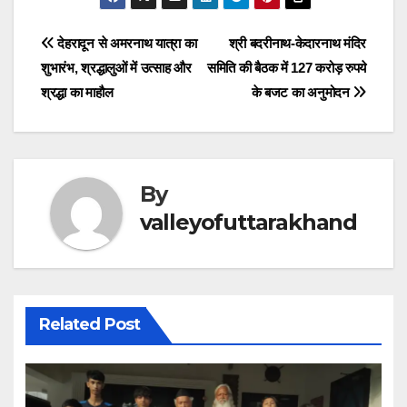
e
s
gr
e
e
er
e
e
ar
b
A
a
dI
n
st
a
e
Post
देहरादून से अमरनाथ यात्रा का
श्री बदरीनाथ-केदारनाथ मंदिर
o
p
m
n
g
d
शुभारंभ, श्रद्धालुओं में उत्साह और
समिति की बैठक में 127 करोड़ रुपये
navigation
o
p
er
s
श्रद्धा का माहौल
के बजट का अनुमोदन
k
By
valleyofuttarakhand
Related Post