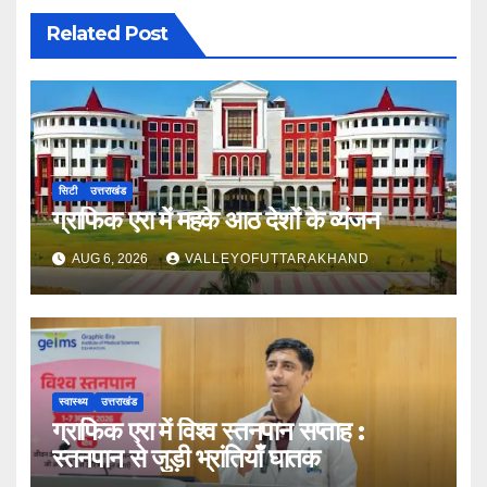
Related Post
सिटी
उत्तराखंड
ग्राफिक एरा में महके आठ देशों के व्यंजन
AUG 6, 2026
VALLEYOFUTTARAKHAND
स्वास्थ्य
उत्तराखंड
ग्राफिक एरा में विश्व स्तनपान सप्ताह :
स्तनपान से जुड़ी भ्रांतियाँ घातक