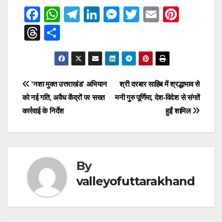
F
W
T
Li
M
T
E
Pi
a
h
el
n
e
wi
m
nt
T
S
c
at
e
k
ss
tt
ail
er
hr
h
e
s
gr
e
e
er
e
e
ar
b
A
a
dI
n
st
a
e
Post
‘नशा मुक्त उत्तराखंड’ अभियान
श्री दरबार साहिब में श्रद्धाभाव से
o
p
m
n
g
d
को नई गति, अवैध केंद्रों पर सख्त
मनी गुरु पूर्णिमा, देश-विदेश से संगतें
navigation
o
p
er
s
कार्रवाई के निर्देश
हुईं शामिल
k
By
valleyofuttarakhand