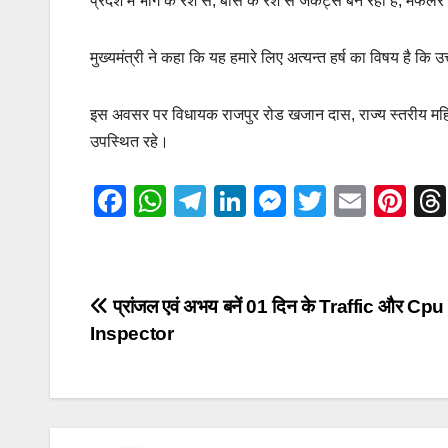
प्रदेश में भांग के रेशे से, बांस के रेशे से जैकेट्स बन रही है, मफलर
मुख्यमंत्री ने कहा कि यह हमारे लिए अत्यन्त हर्ष का विषय है कि उत्त
इस अवसर पर विधायक राजपुर रोड खजान दास, राज्य स्तरीय महिला
उपस्थित रहे।
F
W
T
Li
M
T
E
Pi
a
h
el
n
e
wi
m
nt
c
at
e
k
ss
tt
ail
er
e
s
gr
e
e
er
e
Post
प्रांजल एवं अभय बनें 01 दिन के Traffic और Cpu
b
A
a
dI
n
st
Inspector
navigation
o
p
m
n
g
o
p
er
k