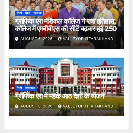
सिटी
शिक्षा
स्वास्थ्य
ग्राफिक एरा मेडिकल कॉलेज ने रचा इतिहास,
कॉलेज में एमबीबीएस की सीटें बढ़कर हुईं 250
AUGUST 6, 2026
VALLEYOFUTTARAKHAND
सिटी
उत्तराखंड
ग्राफिक एरा में महके आठ देशों के व्यंजन
AUGUST 6, 2026
VALLEYOFUTTARAKHAND