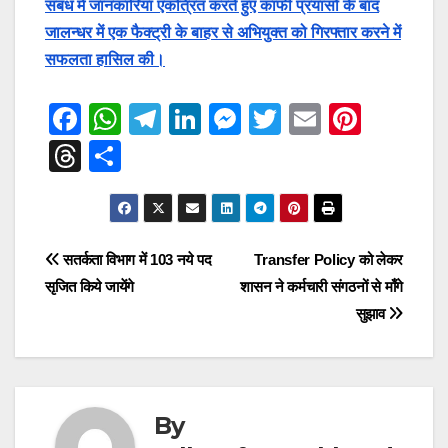
संबंध में जानकारियां एकत्रित करते हुए काफी प्रयासों के बाद
जालन्धर में एक फैक्ट्री के बाहर से अभियुक्त को गिरफ्तार करने में
सफलता हासिल की।
F
W
T
Li
M
T
E
Pi
a
h
el
n
e
wi
m
nt
T
S
c
at
e
k
ss
tt
ail
er
hr
h
e
s
gr
e
e
er
e
e
ar
b
A
a
dI
n
st
a
e
Post
सतर्कता विभाग में 103 नये पद
Transfer Policy को लेकर
o
p
m
n
g
d
सृजित किये जायेंगे
शासन ने कर्मचारी संगठनों से माँगे
navigation
o
p
er
s
सुझाव
k
By