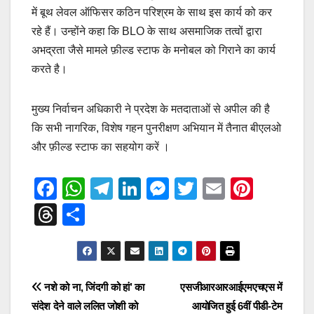
में बूथ लेवल ऑफिसर कठिन परिश्रम के साथ इस कार्य को कर
रहे हैं। उन्होंने कहा कि BLO के साथ असमाजिक तत्वों द्वारा
अभद्रता जैसे मामले फ़ील्ड स्टाफ के मनोबल को गिराने का कार्य
करते है।
मुख्य निर्वाचन अधिकारी ने प्रदेश के मतदाताओं से अपील की है
कि सभी नागरिक, विशेष गहन पुनरीक्षण अभियान में तैनात बीएलओ
और फ़ील्ड स्टाफ का सहयोग करें ।
F
W
T
Li
M
T
E
Pi
a
h
el
n
e
wi
m
nt
T
S
c
at
e
k
ss
tt
ail
er
hr
h
e
s
gr
e
e
er
e
e
ar
b
A
a
dI
n
st
a
e
Post
नशे को ना, जिंदगी को हां’ का
एसजीआरआरआईएमएचएस में
o
p
m
n
g
d
संदेश देने वाले ललित जोशी को
आयोजित हुई 6वीं पीडी-टेम