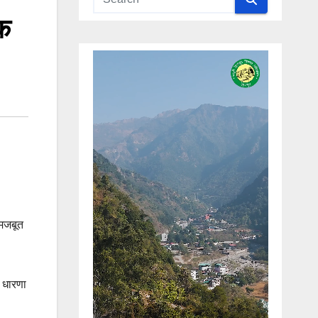
क
 मजबूत
 धारणा