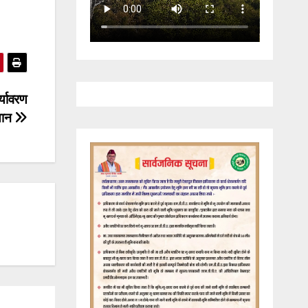
्यावरण
यान