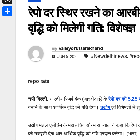
t
m
a
I
i
रेपो दर स्थिर रखने का आर
n
T
t
i
n
n
g
h
e
S
वृद्धि को मिलेगी गति: विशेषज्ञ
l
t
e
r
r
h
e
r
e
a
r
By
valleyofuttarakhand
a
r
e
#Newdelhinews
,
#rep
JUN 5, 2026
d
e
s
s
t
repo rate
नयी दिल्ली:
भारतीय रिजर्व बैंक (आरबीआई) के
रेपो दर को 5.25
बनाने के साथ आर्थिक वृद्धि को गति देगा।
उद्योग
एवं विशेषज्ञों न
उद्योग मंडल एसोचैम के महासचिव सौरभ सान्याल ने कहा कि रे
को मजबूती देगा और आर्थिक वृद्धि को गति प्रदान करेगा। (भाषा)