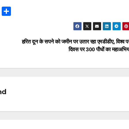
T
S
hr
h
e
ar
a
e
हरित दून के सपने को जमीन पर उतार रहा एमडीडीए, विश्व पर
d
दिवस पर 300 पौधों का महाअभि
s
nd