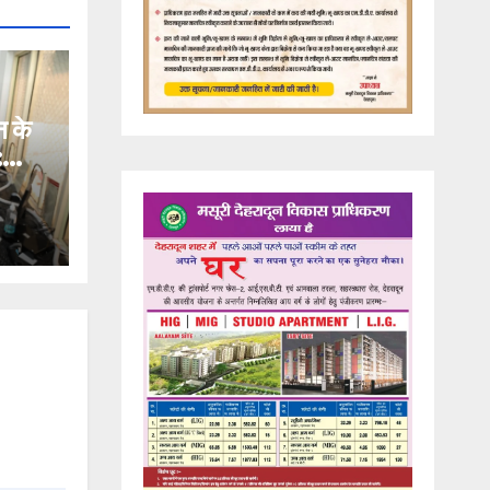
न के
: