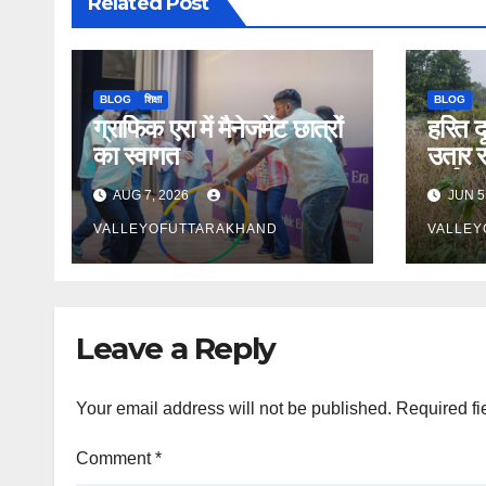
Related Post
BLOG
शिक्षा
BLOG
ग्राफिक एरा में मैनेजमेंट छात्रों
हरित द
का स्वागत
उतार र
पर्याव
AUG 7, 2026
JUN 5
का मह
VALLEYOFUTTARAKHAND
VALLEY
Leave a Reply
Your email address will not be published.
Required fi
Comment
*