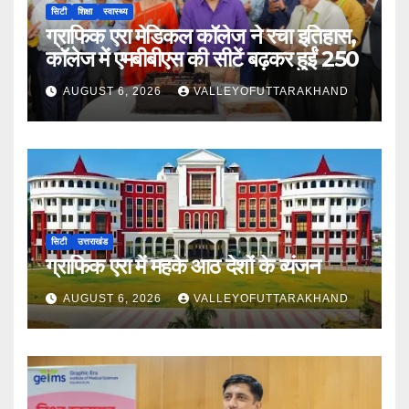
सिटी
शिक्षा
स्वास्थ्य
ग्राफिक एरा मेडिकल कॉलेज ने रचा इतिहास,
कॉलेज में एमबीबीएस की सीटें बढ़कर हुईं 250
AUGUST 6, 2026
VALLEYOFUTTARAKHAND
सिटी
उत्तराखंड
ग्राफिक एरा में महके आठ देशों के व्यंजन
AUGUST 6, 2026
VALLEYOFUTTARAKHAND