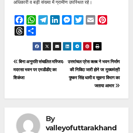
अधिकारी व बड़ी संख्या में ग्रामीण उपस्थित रहे।
F
W
T
Li
M
T
E
Pi
a
h
el
n
e
wi
m
nt
T
S
c
at
e
k
ss
tt
ail
er
hr
h
e
s
gr
e
e
er
e
e
ar
b
A
a
dI
n
st
a
e
Post
बिना अनुमति संचालित मस्जिद-
उत्तरांचल प्रेस क्लब ने भवन निर्माण
o
p
m
n
g
d
मदरसा भवन पर एमडीडीए का
की निविदा जारी होने पर मुख्यमंत्री
navigation
o
p
er
s
शिकंजा
पुष्कर सिंह धामी व सूचना विभाग का
k
जताया आभार
By
valleyofuttarakhand