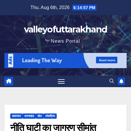
Skip
Thu. Aug 6th, 2026
6:14:58 PM
to
content
valleyofuttarakhand
News Portal
खबरसार
उत्तराखंड
खेल
लोकप्रिय
नीति घाटी का जागरण सीमांत