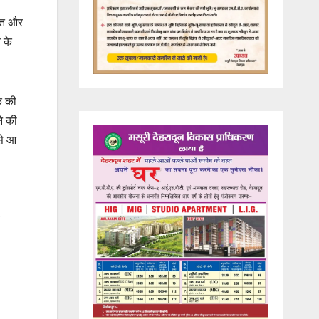
हनत और
 के
क की
ने की
से आ