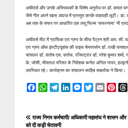
अचीवर्स और उनके अभिभावकों के विशेष अनुरोध पर डॉ. कमल घनशाल
जैसे गीत अपने खास अंदाज़ में प्रस्तुत करके वाहवाही लूटी।
अब तक के सफर पर आधारित एक लघु फिल्म ‘सफरनामा’ भी प्रदर
अचीवर्स मीट में ग्राफिक एरा ग्रुप के चीफ पैट्रन श्री आर. सी
एरा ग्रुप ऑफ इंस्टीट्यूशंस की वाइस चेयरपर्सन डॉ. राखी घनशाला,
चांसलर डॉ. संतोष एस. सर्राफ, रजिस्ट्रार डॉ. नरेश कुमार शर्मा,
के. जोशी, भीमताल परिसर के निदेशक कर्नल अनिल नायर, हल्द्वानी
उपस्थित रहे। कार्यक्रम का संचालन साहिब सबलोक ने किया।
F
W
T
Li
M
T
E
Pi
a
h
el
n
e
wi
m
nt
c
at
e
k
ss
tt
ail
er
e
s
gr
e
e
er
e
Post
राज्य निगम कर्मचारी/ अधिकारी महासंघ ने शासन और
b
A
a
dI
n
st
को दी कड़ी चेतावनी