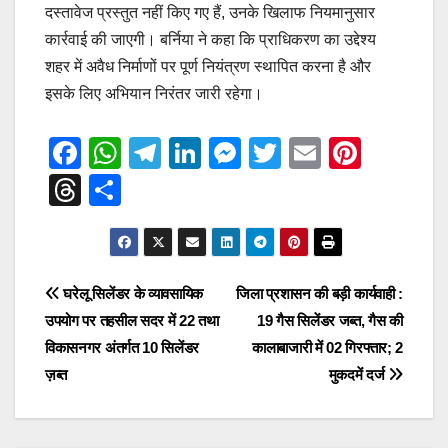
दस्तावेज प्रस्तुत नहीं किए गए हैं, उनके खिलाफ नियमानुसार
कार्रवाई की जाएगी। बर्निया ने कहा कि प्राधिकरण का उद्देश्य
शहर में अवैध निर्माणों पर पूर्ण नियंत्रण स्थापित करना है और
इसके लिए अभियान निरंतर जारी रहेगा।
F
W
T
Li
M
T
E
Pi
a
h
el
n
e
wi
m
nt
T
S
c
at
e
k
ss
tt
ail
er
hr
h
e
s
gr
e
e
er
e
e
ar
b
A
a
dI
n
st
a
e
Post
घरेलू सिलेंडर के व्यावसायिक
जिला प्रशासन की बड़ी कार्यवाही :
o
p
m
n
g
d
उपयोग पर तहसील सदर में 22 तथा
19 गैस सिलेंडर जब्त, गैस की
navigation
o
p
er
s
विकासनगर अंतर्गत 10 सिलेंडर
कालाबाजारी में 02 गिरफ्तार; 2
k
ज़ब्त
मुकदमें दर्ज