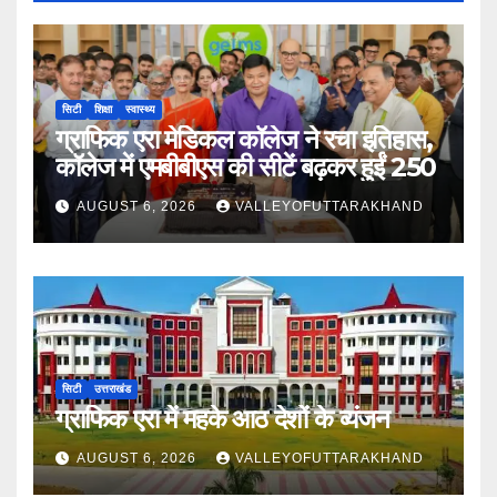
सिटी
शिक्षा
स्वास्थ्य
ग्राफिक एरा मेडिकल कॉलेज ने रचा इतिहास,
कॉलेज में एमबीबीएस की सीटें बढ़कर हुईं 250
AUGUST 6, 2026
VALLEYOFUTTARAKHAND
सिटी
उत्तराखंड
ग्राफिक एरा में महके आठ देशों के व्यंजन
AUGUST 6, 2026
VALLEYOFUTTARAKHAND