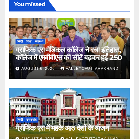
You missed
सिटी
शिक्षा
स्वास्थ्य
ग्राफिक एरा मेडिकल कॉलेज ने रचा इतिहास,
कॉलेज में एमबीबीएस की सीटें बढ़कर हुईं 250
AUGUST 6, 2026
VALLEYOFUTTARAKHAND
सिटी
उत्तराखंड
ग्राफिक एरा में महके आठ देशों के व्यंजन
AUGUST 6, 2026
VALLEYOFUTTARAKHAND