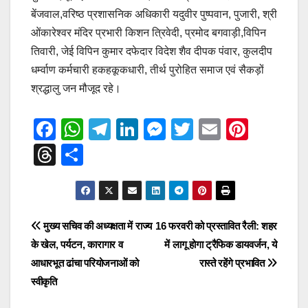
बेंजवाल,वरिष्ठ प्रशासनिक अधिकारी यदुवीर पुष्पवान, पुजारी, श्री
ओंकारेश्वर मंदिर प्रभारी किशन त्रिवेदी, प्रमोद बगवाड़ी,विपिन
तिवारी, जेई विपिन कुमार दफेदार विदेश शैव दीपक पंवार, कुलदीप
धर्म्वाण कर्मचारी हकहकूकधारी, तीर्थ पुरोहित समाज एवं सैकड़ों
श्रद्धालु जन मौजूद रहे।
F
W
T
Li
M
T
E
Pi
a
h
el
n
e
wi
m
nt
T
S
c
at
e
k
ss
tt
ail
er
hr
h
e
s
gr
e
e
er
e
e
ar
b
A
a
dI
n
st
a
e
Post
मुख्य सचिव की अध्यक्षता में राज्य
16 फरवरी को प्रस्तावित रैली: शहर
o
p
m
n
g
d
के खेल, पर्यटन, कारागार व
में लागू होगा ट्रैफिक डायवर्जन, ये
navigation
o
p
er
s
आधारभूत ढांचा परियोजनाओं को
रास्ते रहेंगे प्रभावित
k
स्वीकृति