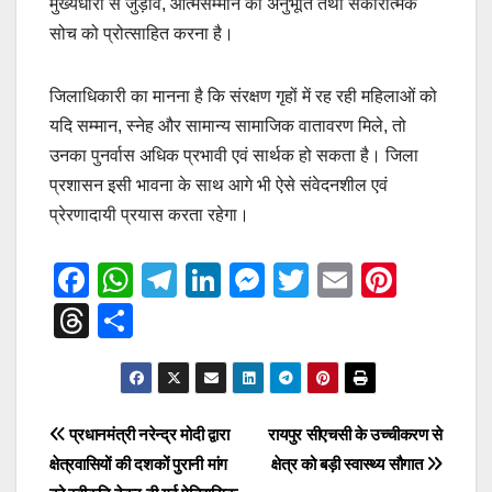
मुख्यधारा से जुड़ाव, आत्मसम्मान की अनुभूति तथा सकारात्मक
सोच को प्रोत्साहित करना है।
जिलाधिकारी का मानना है कि संरक्षण गृहों में रह रही महिलाओं को
यदि सम्मान, स्नेह और सामान्य सामाजिक वातावरण मिले, तो
उनका पुनर्वास अधिक प्रभावी एवं सार्थक हो सकता है। जिला
प्रशासन इसी भावना के साथ आगे भी ऐसे संवेदनशील एवं
प्रेरणादायी प्रयास करता रहेगा।
F
W
T
Li
M
T
E
Pi
a
h
el
n
e
wi
m
nt
T
S
c
at
e
k
ss
tt
ail
er
hr
h
e
s
gr
e
e
er
e
e
ar
b
A
a
dI
n
st
a
e
Post
प्रधानमंत्री नरेन्द्र मोदी द्वारा
रायपुर सीएचसी के उच्चीकरण से
o
p
m
n
g
d
क्षेत्रवासियों की दशकों पुरानी मांग
क्षेत्र को बड़ी स्वास्थ्य सौगात
navigation
o
p
er