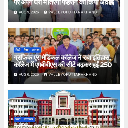
पर अपने घरों में तिरंगा फहराने का किया आवाह्न
AUG 9, 2026
VALLEYOFUTTARAKHAND
सिटी
शिक्षा
स्वास्थ्य
ग्राफिक एरा मेडिकल कॉलेज ने रचा इतिहास,
कॉलेज में एमबीबीएस की सीटें बढ़कर हुईं 250
AUG 6, 2026
VALLEYOFUTTARAKHAND
सिटी
उत्तराखंड
ग्राफिक एरा में महके आठ देशों के व्यंजन