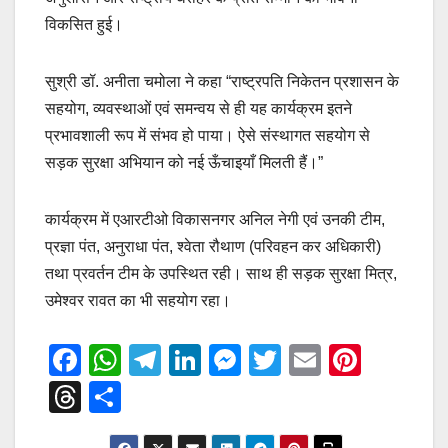
विकसित हुई।
सुश्री डॉ. अनीता चमोला ने कहा “राष्ट्रपति निकेतन प्रशासन के
सहयोग, व्यवस्थाओं एवं समन्वय से ही यह कार्यक्रम इतने
प्रभावशाली रूप में संभव हो पाया। ऐसे संस्थागत सहयोग से
सड़क सुरक्षा अभियान को नई ऊँचाइयाँ मिलती हैं।”
कार्यक्रम में एआरटीओ विकासनगर अनिल नेगी एवं उनकी टीम,
प्रज्ञा पंत, अनुराधा पंत, श्वेता रौथाण (परिवहन कर अधिकारी)
तथा प्रवर्तन टीम के उपस्थित रही। साथ ही सड़क सुरक्षा मित्र,
उमेश्वर रावत का भी सहयोग रहा।
F
W
T
Li
M
T
E
Pi
a
h
el
n
e
wi
m
nt
T
S
c
at
e
k
ss
tt
ail
er
hr
h