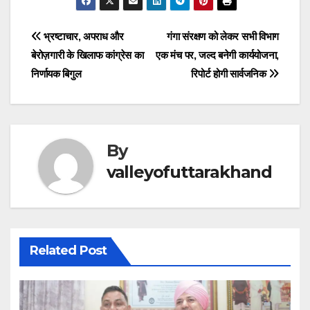
e
s
gr
e
e
er
e
e
ar
b
A
a
dI
n
st
a
e
Post
भ्रष्टाचार, अपराध और
गंगा संरक्षण को लेकर सभी विभाग
o
p
m
n
g
d
बेरोज़गारी के खिलाफ कांग्रेस का
एक मंच पर, जल्द बनेगी कार्ययोजना,
navigation
o
p
er
s
निर्णायक बिगुल
रिपोर्ट होगी सार्वजनिक
k
By
valleyofuttarakhand
Related Post