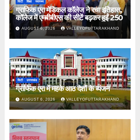
सिटी
शिक्षा
स्वास्थ्य
ग्राफिक एरा मेडिकल कॉलेज ने रचा इतिहास,
कॉलेज में एमबीबीएस की सीटें बढ़कर हुईं 250
AUGUST 6, 2026
VALLEYOFUTTARAKHAND
सिटी
उत्तराखंड
ग्राफिक एरा में महके आठ देशों के व्यंजन
AUGUST 6, 2026
VALLEYOFUTTARAKHAND