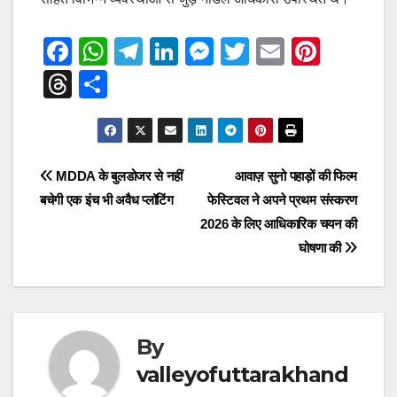
F
W
T
Li
M
T
E
Pi
a
h
el
n
e
wi
m
nt
T
S
c
at
e
k
ss
tt
ail
er
hr
h
e
s
gr
e
e
er
e
e
ar
b
A
a
dI
n
st
a
e
Post
MDDA के बुलडोजर से नहीं
आवाज़ सुनो पहाड़ों की फिल्म
o
p
m
n
g
d
बचेगी एक इंच भी अवैध प्लॉटिंग
फेस्टिवल ने अपने प्रथम संस्करण
navigation
o
p
er
s
2026 के लिए आधिकारिक चयन की
k
घोषणा की
By
valleyofuttarakhand