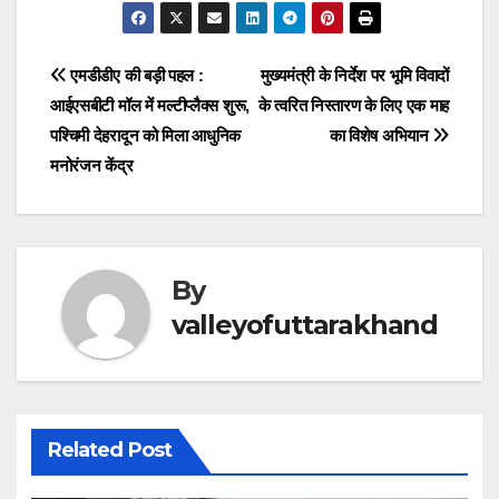
e
s
gr
e
e
er
e
e
ar
b
A
a
dI
n
st
a
e
Post
एमडीडीए की बड़ी पहल :
मुख्यमंत्री के निर्देश पर भूमि विवादों
o
p
m
n
g
d
आईएसबीटी मॉल में मल्टीप्लैक्स शुरू,
के त्वरित निस्तारण के लिए एक माह
navigation
o
p
er
s
पश्चिमी देहरादून को मिला आधुनिक
का विशेष अभियान
k
मनोरंजन केंद्र
By
valleyofuttarakhand
Related Post