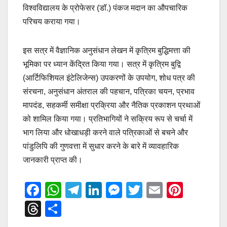
विश्वविद्यालय के प्रोफेसर (डॉ.) पंकज मदान का औपचारिक
परिचय कराया गया।
इस सत्र में वैज्ञानिक अनुसंधान लेखन में कृत्रिम बुद्धिमत्ता की
भूमिका पर ध्यान केंद्रित किया गया। सत्र में कृत्रिम बुद्वि
(आर्टिफिशियल इंटेलिजेन्स) उपकरणों के उपयोग, शोध पत्र की
संरचना, अनुसंधान अंतराल की पहचान, पत्रिका चयन, प्रभाव
मापदंड, सहकर्मी समीक्षा प्रक्रिया और नैतिक प्रकाशन प्रथाओं
को शामिल किया गया। प्रतिभागियों ने सक्रिय रूप से चर्चा में
भाग लिया और धोखाधड़ी करने वाले पत्रिकाओं से बचने और
पांडुलिपि की गुणवत्ता में सुधार करने के बारे में व्यावहारिक
जानकारी प्राप्त की।
F
W
T
Li
M
T
E
Pi
a
h
el
n
e
wi
m
nt
T
S
c
at
e
k
ss
tt
ail
er
hr
h