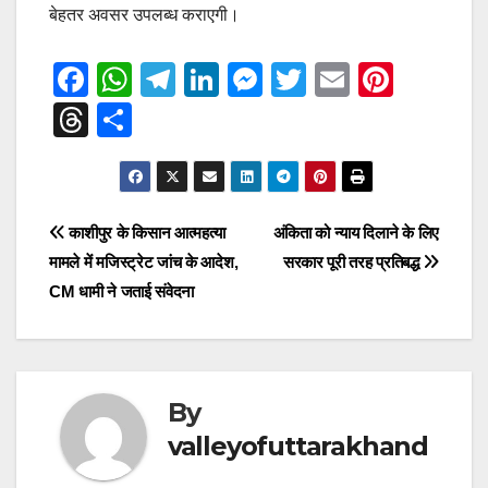
बेहतर अवसर उपलब्ध कराएगी।
F
W
T
Li
M
T
E
Pi
a
h
el
n
e
wi
m
nt
T
S
c
at
e
k
ss
tt
ail
er
hr
h
e
s
gr
e
e
er
e
e
ar
b
A
a
dI
n
st
a
e
Post
काशीपुर के किसान आत्महत्या
अंकिता को न्याय दिलाने के लिए
o
p
m
n
g
d
मामले में मजिस्ट्रेट जांच के आदेश,
सरकार पूरी तरह प्रतिबद्ध
navigation
o
p
er
s
CM धामी ने जताई संवेदना
k
By
valleyofuttarakhand