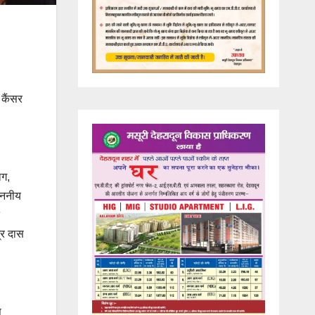
 कैंसर
ाग,
माननीय
द्र दास
स