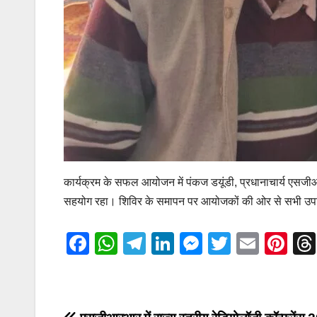
कार्यक्रम के सफल आयोजन में पंकज डयूंडी, प्रधानाचार्य एसजीआ
सहयोग रहा। शिविर के समापन पर आयोजकों की ओर से सभी उपस्थ
F
W
T
Li
M
T
E
Pi
a
h
el
n
e
wi
m
nt
c
at
e
k
ss
tt
ail
er
e
s
gr
e
e
er
e