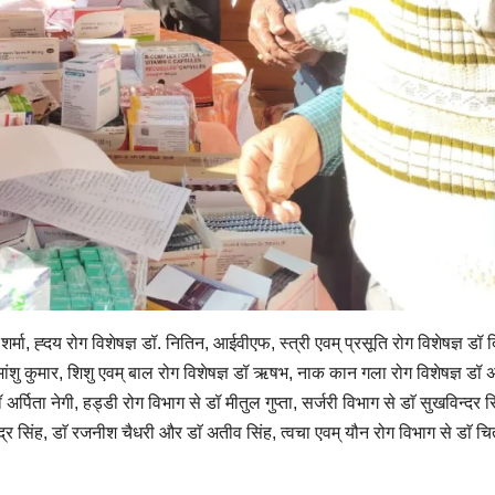
र्मा, ह्दय रोग विशेषज्ञ डॉ. नितिन, आईवीएफ, स्त्री एवम् प्रसूति रोग विशेषज्ञ डॉ दि
ंशु कुमार, शिशु एवम् बाल रोग विशेषज्ञ डॉ ऋषभ, नाक कान गला रोग विशेषज्ञ डॉ 
्पिता नेगी, हड्डी रोग विभाग से डॉ मीतुल गुप्ता, सर्जरी विभाग से डाॅ सुखविन्दर सि
्र सिंह, डाॅ रजनीश चैधरी और डाॅ अतीव सिंह, त्वचा एवम् यौन रोग विभाग से डाॅ चि