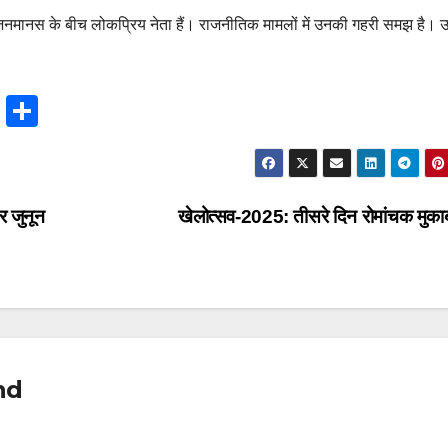
री जनमानस के बीच लोकप्रिय नेता हैं। राजनीतिक मामलों में उनकी गहरी समझ है।
T
S
hr
h
e
ar
a
e
र जुनून
खेलोत्सव-2025: तीसरे दिन रोमांचक मुका
d
s
nd