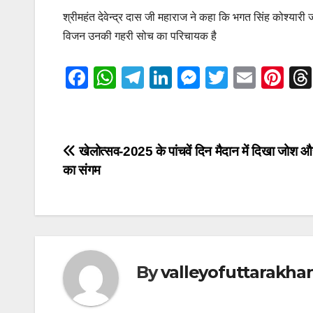
श्रीमहंत देवेन्द्र दास जी महाराज ने कहा कि भगत सिंह कोश्या
विजन उनकी गहरी सोच का परिचायक है
F
W
T
Li
M
T
E
Pi
a
h
el
n
e
wi
m
nt
c
at
e
k
ss
tt
ail
er
e
s
gr
e
e
er
e
Post
खेलोत्सव-2025 के पांचवें दिन मैदान में दिखा जोश औ
b
A
a
dI
n
st
का संगम
navigation
o
p
m
n
g
o
p
er
k
By
valleyofuttarakha