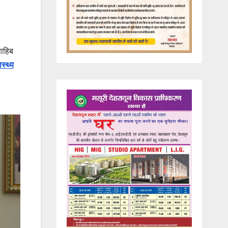
साहिब
ास्थ्य