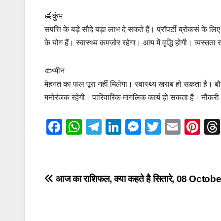
🍯कुंभ
संपत्ति के बड़े सौदे बड़ा लाभ दे सकते हैं। प्रॉपर्टी ब्रोकर्स के
के योग हैं। स्वास्थ्‍य कमजोर रहेगा। आय में वृद्धि होगी। व्यस्तता
🐟मीन
मेहनत का फल पूरा नहीं मिलेगा। स्वास्थ्य खराब हो सकता है। बौद्ध
मनोरंजक रहेगी। पारिवारिक मांगलिक कार्य हो सकता है। नौकरी में 
F
W
T
Li
M
T
E
Pi
a
h
el
n
e
wi
m
nt
c
at
e
k
ss
tt
ail
er
e
s
gr
e
e
er
e
Post
आज का राशिफल, क्या कहते है सितारे, 08 Octob
b
A
a
dI
n
st
navigation
o
p
m
n
g