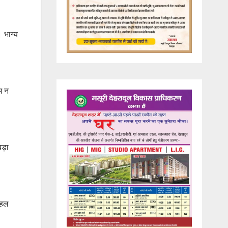
। भाग्य
म न
ड़ा
 हल