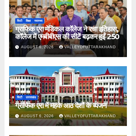
सिटी
शिक्षा
स्वास्थ्य
ग्राफिक एरा मेडिकल कॉलेज ने रचा इतिहास,
कॉलेज में एमबीबीएस की सीटें बढ़कर हुईं 250
AUGUST 6, 2026
VALLEYOFUTTARAKHAND
सिटी
उत्तराखंड
ग्राफिक एरा में महके आठ देशों के व्यंजन
AUGUST 6, 2026
VALLEYOFUTTARAKHAND