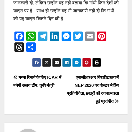
जानकारी दी, लेकिन उन्होंने यह नहीं बताया कि गांधी किन देशों की
यात्रा पर हैं। साथ ही उन्होंने यह भी जानकारी नहीं दी कि गांधी
की यह यात्रा कितने दिन की है।
F
W
T
Li
M
T
E
Pi
a
h
el
n
e
wi
m
nt
T
S
c
at
e
k
ss
tt
ail
er
hr
h
e
s
gr
e
e
er
e
e
ar
b
A
a
dI
n
st
a
e
Post
गन्ना रिसर्च के लिए ICAR में
एसजीआरआर विश्वविद्यालय में
o
p
m
n
g
d
बनेगी अलग टीम: कृषि मंत्री
NEP 2020 पर पोस्टर मेकिंग
navigation
o
p
er
s
प्रतियोगिता, छात्रों की रचनात्मकता
k
हुई प्रदर्शित