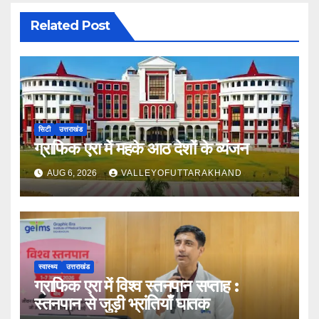
Related Post
सिटी
उत्तराखंड
ग्राफिक एरा में महके आठ देशों के व्यंजन
AUG 6, 2026
VALLEYOFUTTARAKHAND
स्वास्थ्य
उत्तराखंड
ग्राफिक एरा में विश्व स्तनपान सप्ताह :
स्तनपान से जुड़ी भ्रांतियाँ घातक