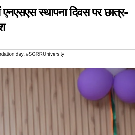
ं एनएसएस स्थापना दिवस पर छात्र-
ेश
ndation day
,
#SGRRUniversity