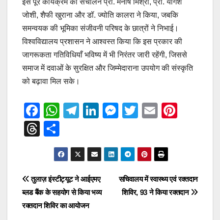
इस पूरे कार्यक्रम का संचालन प्रो. मनीष मिश्रा, प्रो. योगेश
जोशी, शैफी खुराना और डॉ. ज्योति कालरा ने किया, जबकि
समन्वयक की भूमिका संजीवनी परिषद के छात्रों ने निभाई।
विश्वविद्यालय प्रशासन ने आश्वस्त किया कि इस प्रकार की
जागरूकता गतिविधियाँ भविष्य में भी निरंतर जारी रहेंगी, जिससे
समाज में दवाओं के सुरक्षित और जिम्मेदाराना उपयोग की संस्कृति
को बढ़ावा मिल सके।
F
W
T
Li
M
T
E
Pi
a
h
el
n
e
wi
m
nt
T
S
c
at
e
k
ss
tt
ail
er
hr
h
e
s
gr
e
e
er
e
e
ar
b
A
a
dI
n
st
a
e
Post
तुलाज़ इंस्टीट्यूट ने आईएमए
सचिवालय में स्वास्थ्य एवं रक्तदान
o
p
m
n
g
d
ब्लड बैंक के सहयोग से किया भव्य
शिविर, 93 ने किया रक्तदान
navigation
o
p
er
s
रक्तदान शिविर का आयोजन