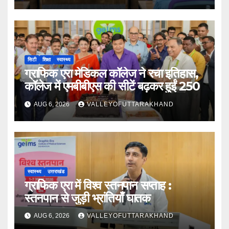
सिटी
शिक्षा
स्वास्थ्य
ग्राफिक एरा मेडिकल कॉलेज ने रचा इतिहास,
कॉलेज में एमबीबीएस की सीटें बढ़कर हुईं 250
AUG 6, 2026
VALLEYOFUTTARAKHAND
स्वास्थ्य
उत्तराखंड
ग्राफिक एरा में विश्व स्तनपान सप्ताह :
स्तनपान से जुड़ी भ्रांतियाँ घातक
AUG 6, 2026
VALLEYOFUTTARAKHAND