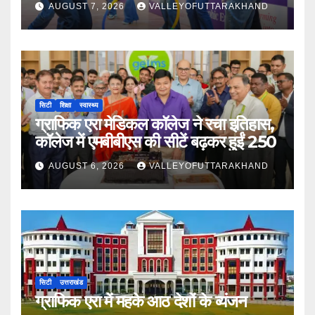
AUGUST 7, 2026
VALLEYOFUTTARAKHAND
सिटी
शिक्षा
स्वास्थ्य
ग्राफिक एरा मेडिकल कॉलेज ने रचा इतिहास,
कॉलेज में एमबीबीएस की सीटें बढ़कर हुईं 250
AUGUST 6, 2026
VALLEYOFUTTARAKHAND
सिटी
उत्तराखंड
ग्राफिक एरा में महके आठ देशों के व्यंजन