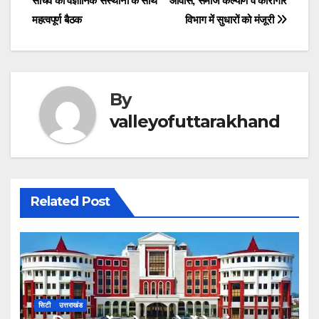
सचिव की वैज्ञानिक संस्थानों के साथ
आवास, समाज कल्याण व कारागार
navigation
o
p
er
s
महत्वपूर्ण बैठक
विभाग में सुधारों को मंजूरी
k
By
valleyofuttarakhand
Related Post
सिटी
उत्तराखंड