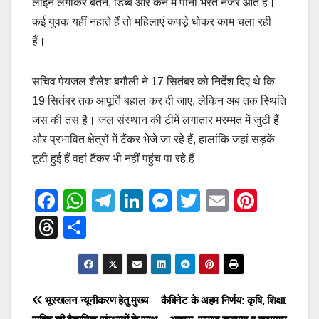
लाइन लगाकर बर्तन, डिब्बे और केन में पानी भरते नजर आते हैं।
कई युवक यहीं नहाते हैं तो महिलाएं कपड़े धोकर काम चला रही
हैं।
सचिव पेयजल शैलेश बगौली ने 17 सितंबर को निर्देश दिए थे कि
19 सितंबर तक आपूर्ति बहाल कर दी जाए, लेकिन अब तक स्थिति
जस की तस है। जल संस्थान की टीमें लगातार मरम्मत में जुटी हैं
और प्रभावित क्षेत्रों में टैंकर भेजे जा रहे हैं, हालांकि जहां सड़कें
टूटी हुई हैं वहां टैंकर भी नहीं पहुंच पा रहे हैं।
F
W
T
Li
M
T
E
Pi
a
h
el
n
e
wi
m
nt
T
S
c
at
e
k
ss
tt
ail
er
hr
h
e
s
gr
e
e
er
e
e
ar
b
A
a
dI
n
st
a
e
Post
भूस्खलन न्यूनीकरण हेतु मुख्य
कैबिनेट के अहम निर्णय: कृषि, शिक्षा,
o
p
m
n
g
d