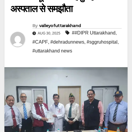
अस्पताल से समझौता
By
valleyofuttarakhand
##DIPR Uttarakhand
,
AUG 30, 2025
#CAPF
,
#dehradunnews
,
#sggruhospital
,
#uttarakhand news