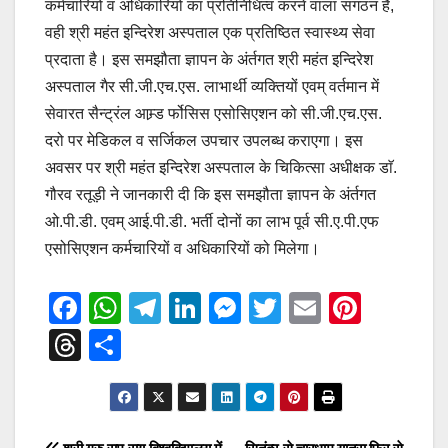
कर्मचारियों व अधिकारियों का प्रतिनिधित्व करने वाला संगठन है,
वही श्री महंत इन्दिरेश अस्पताल एक प्रतिष्ठित स्वास्थ्य सेवा
प्रदाता है। इस समझौता ज्ञापन के अंर्तगत श्री महंत इन्दिरेश
अस्पताल गैर सी.जी.एच.एस. लाभार्थी व्यक्तियों एवम् वर्तमान में
सेवारत सैन्ट्रंल आम्र्ड र्फोसिस एसोसिएशन को सी.जी.एच.एस.
दरो पर मेडिकल व सर्जिकल उपचार उपलब्ध कराएगा। इस
अवसर पर श्री महंत इन्दिरेश अस्पताल के चिकित्सा अधीक्षक डाॅ.
गौरव रतूड़ी ने जानकारी दी कि इस समझौता ज्ञापन के अंर्तगत
ओ.पी.डी. एवम् आई.पी.डी. भर्ती दोनों का लाभ पूर्व सी.ए.पी.एफ
एसोसिएशन कर्मचारियों व अधिकारियों को मिलेगा।
F
W
T
Li
M
T
E
Pi
a
h
el
n
e
wi
m
nt
T
S
c
at
e
k
ss
tt
ail
er
hr
h
e
s
gr
e
e
er
e
e
ar
b
A
a
dI
n
st
a
e