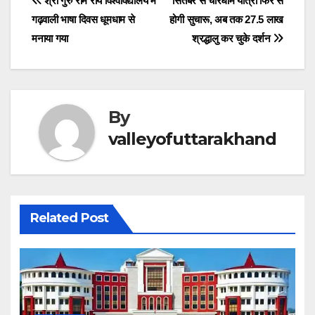
Post
श्री गुरु राम राय विश्वविद्यालय में
सितंबर से चारधाम यात्रा फिर से
o
p
m
n
g
d
गढ़वाली भाषा दिवस धूमधाम से
होगी सुचारू, अब तक 27.5 लाख
navigation
o
p
er
s
मनाया गया
श्रद्धालु कर चुके दर्शन
k
By
valleyofuttarakhand
Related Post