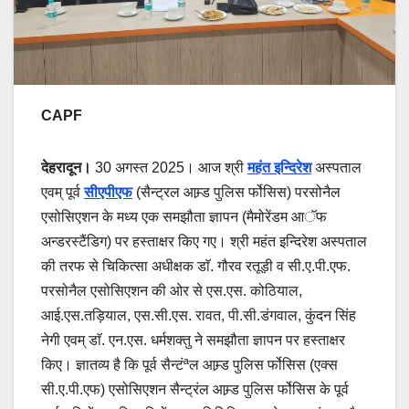
CAPF
देहरादून।
30 अगस्त 2025। आज श्री
महंत इन्दिरेश
अस्पताल
एवम् पूर्व
सीएपीएफ
(सैन्ट्रल आम्र्ड पुलिस र्फोसिस) परसोनैल
एसोसिएशन के मध्य एक समझौता ज्ञापन (मैमोरेंडम आॅफ
अन्डरस्टैंडिग) पर हस्ताक्षर किए गए। श्री महंत इन्दिरेश अस्पताल
की तरफ से चिकित्सा अधीक्षक डाॅ. गौरव रतूड़ी व सी.ए.पी.एफ.
परसोनैल एसोसिएशन की ओर से एस.एस. कोठियाल,
आई.एस.तड़ियाल, एस.सी.एस. रावत, पी.सी.डंगवाल, कुंदन सिंह
नेगी एवम् डाॅ. एन.एस. धर्मशक्तु ने समझौता ज्ञापन पर हस्ताक्षर
किए। ज्ञातव्य है कि पूर्व सैन्टंªल आम्र्ड पुलिस र्फोसिस (एक्स
सी.ए.पी.एफ) एसोसिएशन सैन्ट्रंल आम्र्ड पुलिस र्फोसिस के पूर्व