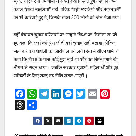
भ्रष्टाचार पर सीएम धामी ने सख्त रुख दिखाते हुए कहा कि अब
केवल “छोटी मछलियां” नहीं, बल्कि “बड़ी मछलियों और मगरमच्छों”
पर भी कार्रवाई हुई है, जिसके तहत 200 लोगों को जेल भेजा गया।
वहीं पंचायत चुनाव परिणामों पर उन्होंने विपक्ष पर निशाना साधते
हुए कहा कि जहां कांग्रेस जीती वहां चुनाव सही बताया, लेकिन
जहां हारे वहां धांधली का आरोप लगाने लगे।अंत में सीएम धामी ने
कहा कि विपक्ष के पास कोई मुद्दा नहीं था और वह सिर्फ हंगामे की
नीयत से सदन आया। जबकि सरकार युवाओं, महिलाओं और पूर्व
सैनिकों के लिए जल्द नई नीति लेकर आएगी।
F
W
T
Li
M
T
E
Pi
a
h
el
n
e
wi
m
nt
T
S
c
at
e
k
ss
tt
ail
er
hr
h
e
s
gr
e
e
er
e
e
ar
b
A
a
dI
n
st
a
e