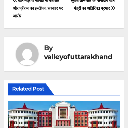
Post
कार्यमंत्रणा समिति से यशपाल
सुबोध उनियाल को संसदीय कार्य
o
p
m
n
g
d
और प्रीतम का इस्तीफा, सरकार पर
मंत्री का अतिरिक्त प्रभार
navigation
o
p
er
s
आरोप
k
By
valleyofuttarakhand
Related Post