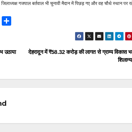
िलाध्यक्ष गजपाल बर्तवाल भी चुनावी मैदान में पिछड़ गए और वह चौथे स्थान पर रह
T
S
hr
h
e
ar
a
e
लाभ उठाया
देहरादून में ₹58.32 करोड़ की लागत से ग्राम्य विकास 
d
शिलान्
s
nd