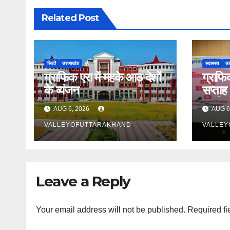
Related Post
सिटी
उत्तराखंड
स्वास्थ्य
उत
ग्राफिक एरा में महके आठ देशों
ग्राफिक
के व्यंजन
सप्ताह 
भ्रांति
AUG 6, 2026
AUG 6
VALLEYOFUTTARAKHAND
VALLEY
Leave a Reply
Your email address will not be published.
Required fi