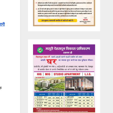
ारी
िक