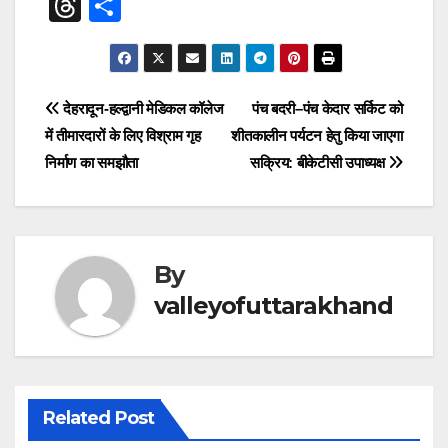
a
h
el
n
e
wi
m
nt
T
S
c
at
e
k
ss
tt
ail
er
hr
h
e
s
gr
e
e
er
e
e
ar
b
A
a
dI
n
st
a
e
Post
देहरादून-हल्द्वानी मेडिकल कॉलेज
पंच बदरी–पंच केदार सर्किट को
o
p
m
n
g
d
में तीमारदारों के लिए विश्राम गृह
शीतकालीन पर्यटन हेतु किया जाएगा
navigation
o
p
er
s
निर्माण का समझौता
सक्रिय: बीकेटीसी उपाध्यक्ष
k
By
valleyofuttarakhand
Related Post