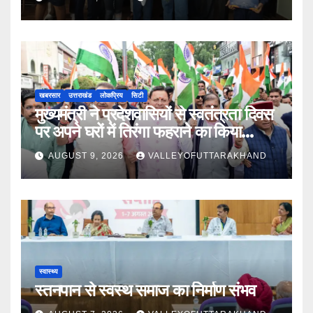
खबरसार
उत्तराखंड
लोकप्रिय
सिटी
मुख्यमंत्री ने प्रदेशवासियों से स्वतंत्रता दिवस
पर अपने घरों में तिरंगा फहराने का किया
आवाह्न
AUGUST 9, 2026
VALLEYOFUTTARAKHAND
स्वास्थ्य
स्तनपान से स्वस्थ समाज का निर्माण संभव