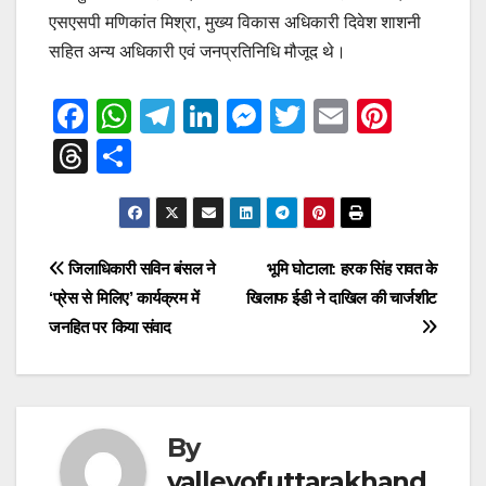
एसएसपी मणिकांत मिश्रा, मुख्य विकास अधिकारी दिवेश शाशनी
सहित अन्य अधिकारी एवं जनप्रतिनिधि मौजूद थे।
F
W
T
Li
M
T
E
Pi
a
h
el
n
e
wi
m
nt
T
S
c
at
e
k
ss
tt
ail
er
hr
h
e
s
gr
e
e
er
e
e
ar
b
A
a
dI
n
st
a
e
Post
जिलाधिकारी सविन बंसल ने
भूमि घोटाला: हरक सिंह रावत के
o
p
m
n
g
d
‘प्रेस से मिलिए’ कार्यक्रम में
खिलाफ ईडी ने दाखिल की चार्जशीट
navigation
o
p
er
s
जनहित पर किया संवाद
k
By
valleyofuttarakhand