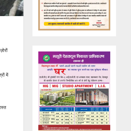
़ोरों
ों में
गस्त