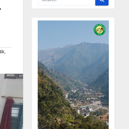
tik
,