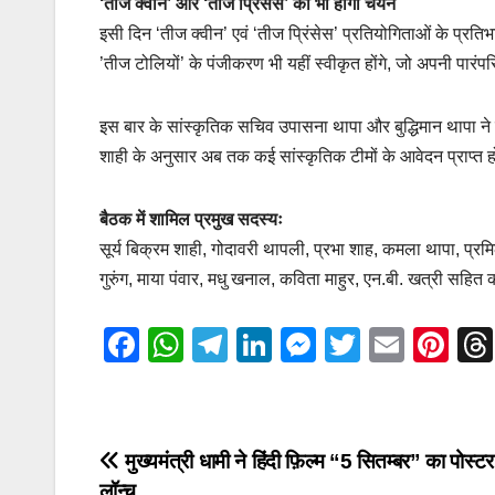
‘तीज क्वीन’ और ‘तीज प्रिंसेस’ का भी होगा चयन
इसी दिन ‘तीज क्वीन’ एवं ‘तीज प्रिंसेस’ प्रतियोगिताओं के प्रति
’तीज टोलियों’ के पंजीकरण भी यहीं स्वीकृत होंगे, जो अपनी पारंप
इस बार के सांस्कृतिक सचिव उपासना थापा और बुद्धिमान थापा ने ब
शाही के अनुसार अब तक कई सांस्कृतिक टीमों के आवेदन प्राप्त हो 
बैठक में शामिल प्रमुख सदस्यः
सूर्य बिक्रम शाही, गोदावरी थापली, प्रभा शाह, कमला थापा, प्रमिला 
गुरुंग, माया पंवार, मधु खनाल, कविता माहुर, एन.बी. खत्री सहित 
F
W
T
Li
M
T
E
Pi
a
h
el
n
e
wi
m
nt
c
at
e
k
ss
tt
ail
er
e
s
gr
e
e
er
e
Post
मुख्यमंत्री धामी ने हिंदी फ़िल्म “5 सितम्बर” का पोस्ट
b
A
a
dI
n
st
लॉन्च