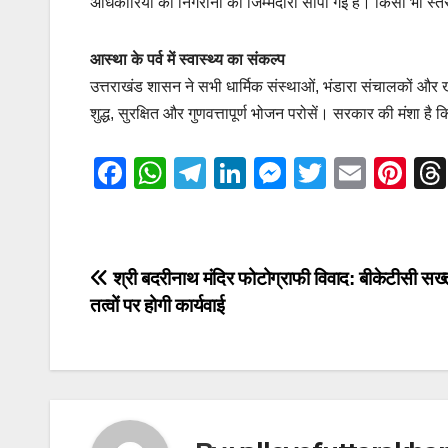
अधिकारियों को निगरानी की जिम्मेदारी सौंपी गई है। किसी भी स
आस्था के पर्व में स्वास्थ्य का संकल्प
उत्तराखंड शासन ने सभी धार्मिक संस्थाओं, भंडारा संचालकों और ख
शुद्ध, सुरक्षित और गुणवत्तापूर्ण भोजन परोसें। सरकार की मंशा है क
F
W
T
Li
M
T
E
Pi
a
h
el
n
e
wi
m
nt
c
at
e
k
ss
tt
ail
er
e
s
gr
e
e
er
e
Post
श्री बदरीनाथ मंदिर फोटोग्राफी विवाद: बीकेटीसी सख्
b
A
a
dI
n
st
तत्वों पर होगी कार्यवाई
navigation
o
p
m
n
g
o
p
er
k