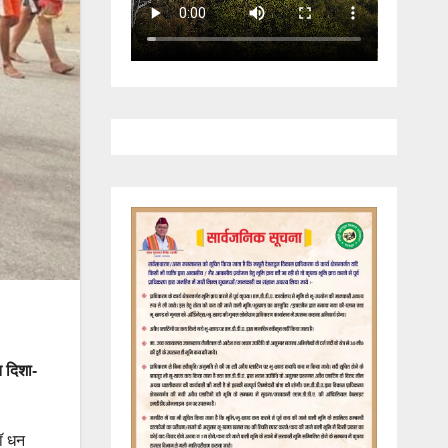
त दिशा-
डॉ धन