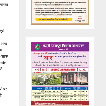
उपलब्ध
एवं
क साफ-
ना
ाफ-साफ
र्देश
भी
रों पर
नी