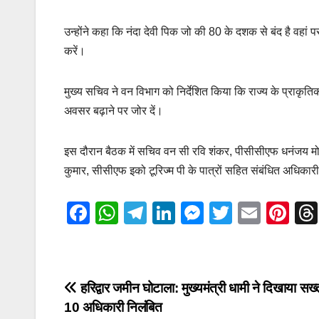
उन्होंने कहा कि नंदा देवी पिक जो की 80 के दशक से बंद है वहां
करें।
मुख्य सचिव ने वन विभाग को निर्देशित किया कि राज्य के प्राकृति
अवसर बढ़ाने पर जोर दें।
इस दौरान बैठक में सचिव वन सी रवि शंकर, पीसीसीएफ धनंजय मोह
कुमार, सीसीएफ इको टूरिज्म पी के पात्रों सहित संबंधित अधिका
F
W
T
Li
M
T
E
Pi
a
h
el
n
e
wi
m
nt
c
at
e
k
ss
tt
ail
er
e
s
gr
e
e
er
e
Post
हरिद्वार जमीन घोटाला: मुख्यमंत्री धामी ने दिखाया सख
b
A
a
dI
n
st
10 अधिकारी निलंबित