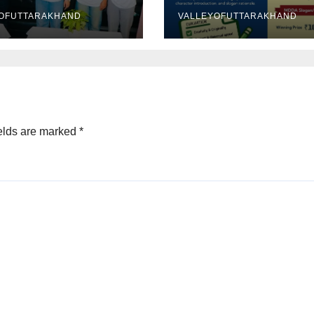
का इनाम
OFUTTARAKHAND
VALLEYOFUTTARAKHAND
elds are marked
*