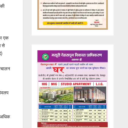
 की
 का एक
म से
ि)
संचालन
डेवलप
र अधिक