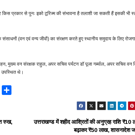
 पर किस प्रकार से पुनः इको टूरिज्म की संभावना है तलाशी जा सकती हैं इसकी भी स
क संसाधनों (वन एवं वन्य जीवों) का संरक्षण करते हुए स्थानीय समुदाय के लिए रोजग
न, मुख्य वन संरक्षक राहुल, अपर सचिव पर्यटन डॉ पूजा गर्ब्याल, अपर सचिव वन 
री उपस्थित थे।
T
S
hr
h
e
ar
a
e
्त रुख,
उत्तराखण्ड में शहीद आश्रितों की अनुग्रह राशि ₹10 
d
बढ़ाकर ₹50 लाख, शासनादेश ज