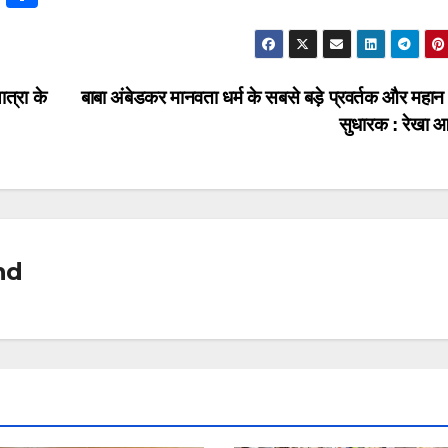
hr
h
e
ar
a
e
्रा के
बाबा अंबेडकर मानवता धर्म के सबसे बड़े प्रवर्तक और महा
d
सुधारक : रेखा आ
s
nd