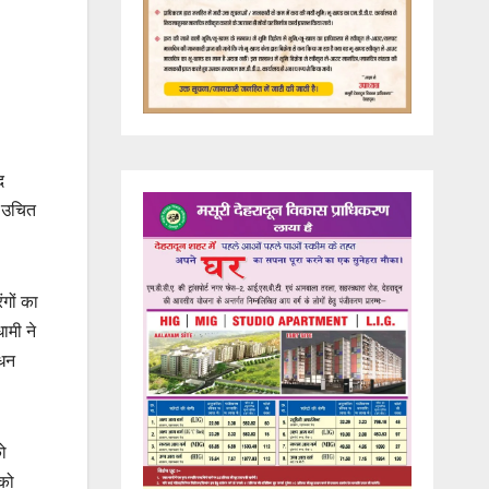
द
ो उचित
गों का
ामी ने
 धन
ो
 को