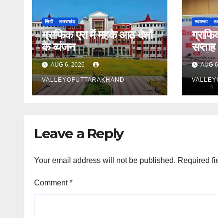
सिटी
उत्तराखंड
स्वास्थ्य
उत
ग्राफिक एरा में महके आठ देशों
ग्राफिक
के व्यंजन
सप्ताह 
भ्रांति
AUG 6, 2026
AUG 6
VALLEYOFUTTARAKHAND
VALLEY
Leave a Reply
Your email address will not be published.
Required fi
Comment
*