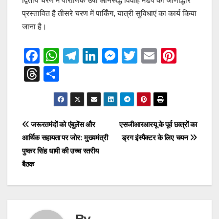
द्वितीय चरण में पौराणिक उषा अनिरूद्ध विवाह मंडप का जीर्णाेद्धार
प्रस्तावित है तीसरे चरण में पार्किंग, यात्री सुविधाएं का कार्य किया
जाना है।
F
W
T
Li
M
T
E
Pi
a
h
el
n
e
wi
m
nt
T
S
c
at
e
k
ss
tt
ail
er
hr
h
e
s
gr
e
e
er
e
e
ar
b
A
a
dI
n
st
a
e
Post
जरूरतमंदों को एंबुलेंस और
एसजीआरआरयू के पूर्व छात्रों का
o
p
m
n
g
d
आर्थिक सहायता पर जोर: मुख्यमंत्री
ड्रग इंस्पैक्टर के लिए चयन
navigation
o
p
er
s
पुष्कर सिंह धामी की उच्च स्तरीय
k
बैठक
By