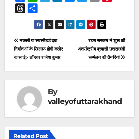
a
h
el
n
e
wi
m
nt
T
S
c
at
e
k
ss
tt
ail
er
hr
h
e
s
gr
e
e
er
e
e
ar
b
A
a
dI
n
st
a
e
Post
नकली या सबस्टैंडर्ड दवा
राज्य सरकार ने शुरू की
o
p
m
n
g
d
निर्माताओं के खिलाफ होगी कठोर
अंतर्राष्ट्रीय प्रवासी उत्तराखंडी
navigation
o
p
er
s
कारवाई:- डॉ आर राजेश कुमार
सम्मेलन की तैयारियां
k
By
valleyofuttarakhand
Related Post