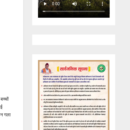
बच्चों
ुई
कान गला