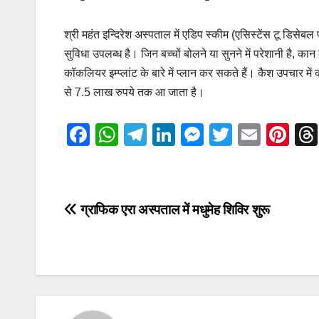
श्री महंत इन्दिरेश अस्पताल में एडिप स्कीम (एसिस्टेंस टू डिसेबल
सुविधा उपलब्ध है। जिन बच्चों बोलने या सुनने में परेशानी है, का
कॉकलियर इम्प्लांट के बारे में प्लान कर सकते हैं। कैश उपचार 
से 7.5 लाख रुपये तक आ जाता है।
F
W
T
Li
M
T
E
Pi
a
h
el
n
e
wi
m
nt
c
at
e
k
ss
tt
ail
er
e
s
gr
e
e
er
e
Post
ग्राफिक एरा अस्पताल में मधुमेह शिविर शुरू
b
A
a
dI
n
st
navigation
o
p
m
n
g
o
p
er
k