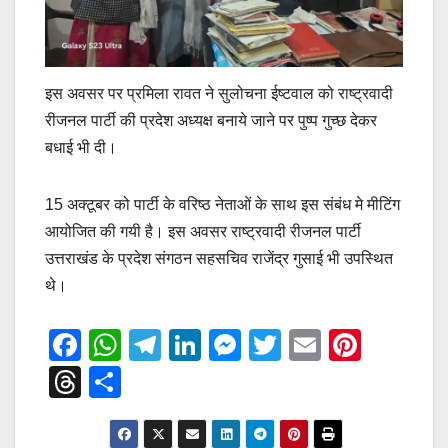
इस अवसर पर प्रमिला रावत ने सुलोचना ईष्टवाल को राष्ट्रवादी
रीजनल पार्टी की प्रदेश अध्यक्ष बनाये जाने पर पुष्प गुच्छ देकर
बधाई भी दी।
15 अक्टूबर को पार्टी के वरिष्ठ नेताओं के साथ इस संबंध मे मीटिंग
आयोजित की गयी है। इस अवसर राष्ट्रवादी रीजनल पार्टी
उत्तराखंड के प्रदेश संगठन सहसचिव राजेंद्र गुसाई भी उपस्थित
थे।
F
W
T
Li
M
T
E
Pi
a
h
el
n
e
wi
m
nt
T
S
c
at
e
k
ss
tt
ail
er
hr
h
e
s
gr
e
e
er
e
e
ar