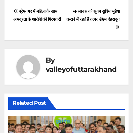
b
A
a
dI
n
st
a
e
Post
प्रेमनगर में महिला के साथ
जनमानस को सुगम सुविधा मुहैया
o
p
m
n
g
d
अभद्रता के आरोपी की गिरफ्तारी
कराने में रहते हैं तत्पर डीएम देहरादून
navigation
o
p
er
s
k
By
valleyofuttarakhand
Related Post