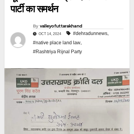
पार्टी का समर्थन
By
valleyofuttarakhand
#dehradunnews
,
OCT 14, 2024
#native place land law
,
#Rashtriya Rijnal Party