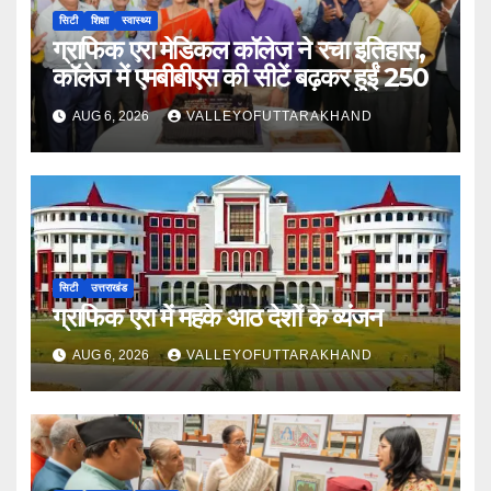
सिटी
शिक्षा
स्वास्थ्य
ग्राफिक एरा मेडिकल कॉलेज ने रचा इतिहास,
कॉलेज में एमबीबीएस की सीटें बढ़कर हुईं 250
AUG 6, 2026
VALLEYOFUTTARAKHAND
सिटी
उत्तराखंड
ग्राफिक एरा में महके आठ देशों के व्यंजन
AUG 6, 2026
VALLEYOFUTTARAKHAND