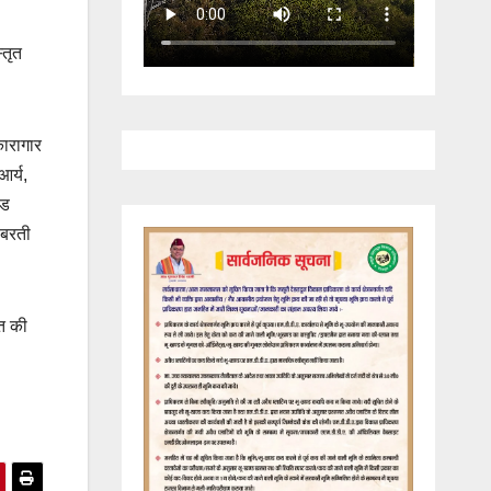
्तृत
कारागार
आर्य,
ेड
ि बरती
ित की