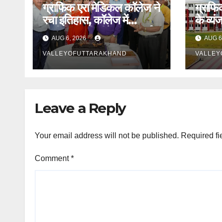
ग्राफिक एरा मेडिकल कॉलेज ने
ग्राफि
रचा इतिहास, कॉलेज में
के व्यं
एमबीबीएस की सीटें बढ़कर हुईं
AUG 6, 2026
AUG 6
250
VALLEYOFUTTARAKHAND
VALLEY
Leave a Reply
Your email address will not be published.
Required fi
Comment
*