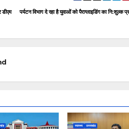
e
ar
a
e
पर डीएम
पर्यटन विभाग दे रहा है युवाओं को पैराग्लाइडिंग का नि:शुल्क प्
d
s
nd
ाखंड
स्वास्थ्य
उत्तराखंड